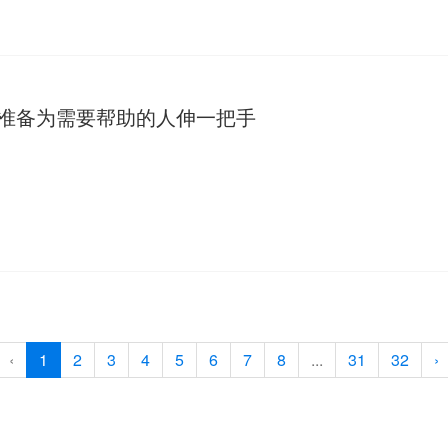
刻准备为需要帮助的人伸一把手
‹
1
2
3
4
5
6
7
8
...
31
32
›