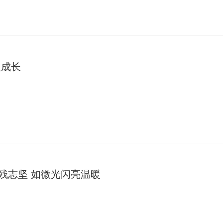
人成长
身残志坚 如微光闪亮温暖