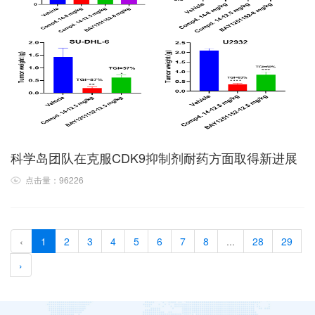
科学岛团队在克服CDK9抑制剂耐药方面取得新进展
点击量：96226
‹
1
2
3
4
5
6
7
8
...
28
29
›