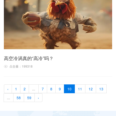
高空冷涡真的“高冷”吗？
点击量：199318
‹
1
2
...
7
8
9
10
11
12
13
...
58
59
›