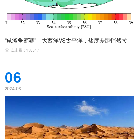
“咸淡争霸赛”：大西洋VS太平洋，盐度差距悄然拉大！
点击量：158547
06
2024-08