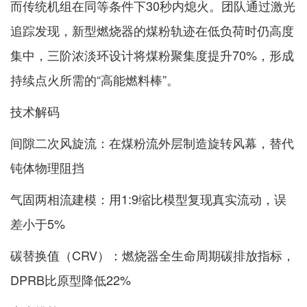
而传统机组在同等条件下30秒内熄火。团队通过激光
追踪发现，新型燃烧器的煤粉轨迹在低负荷时仍高度
集中，三阶浓淡环设计将煤粉聚集度提升70%，形成
持续点火所需的“高能燃料棒”。
技术解码
间隙二次风旋流：在煤粉流外层制造旋转风幕，替代
钝体物理阻挡
气固两相流建模：用1:9缩比模型复现真实流动，误
差小于5%
碳替换值（CRV）：燃烧器全生命周期碳排放指标，
DPRB比原型降低22%