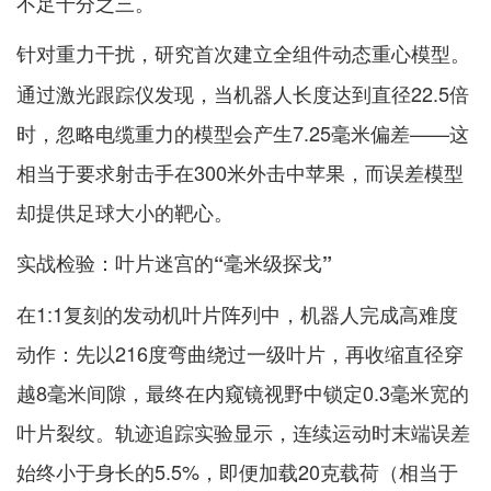
不足千分之三。
针对重力干扰，研究首次建立
。
全组件动态重心模型
通过激光跟踪仪发现，当机器人长度达到直径22.5倍
时，忽略电缆重力的模型会产生7.25毫米偏差——这
相当于要求射击手在300米外击中苹果，而误差模型
却提供足球大小的靶心。
实战检验：叶片迷宫的“毫米级探戈”
在1:1复刻的发动机叶片阵列中，机器人完成高难度
动作：先以216度弯曲绕过一级叶片，再收缩直径穿
越8毫米间隙，最终在内窥镜视野中锁定0.3毫米宽的
叶片裂纹。轨迹追踪实验显示，连续运动时末端误差
始终小于身长的5.5%，即便加载20克载荷（相当于