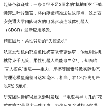
起绿色轨迹线：一条直径不足2厘米的“机械蚯蚓”正蜿
蜒穿过叶片迷宫，将内窥镜精准送达故障点。这是西
安交通大学团队研发的电缆驱动连续体机器人
（CDCR）最新应用场景。
精度困局：柔性背后的“失控危机”
航空发动机内部通道比奶茶吸管更狭窄，传统刚性机
械臂束手无策。柔性机器人虽能弯曲穿行，却面临
“盲人摸象”困境——重力、摩擦等因素导致实际形态
与理论模型偏差可达25毫米，相当于在1米距离射击
脱靶2.5厘米。
研究团队拆解误差来源时发现，**电缆与导向孔的“花
式摩擦”**是最大干扰因素。就像反复穿过指环的绳