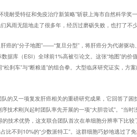
疫微环境耐受特征和免疫治疗新策略”斩获上海市自然科学
们风雨无阻地走了很多年，经历过磨砺失败，也打了不少
肝癌的“分子地图”——“复旦分型”，将肝癌分为代谢驱
标数据库（ESI）全球前1%高被引论文。这张“地图”的价
同“松刹车”与“断粮道”的组合拳。大型临床研究证实，
所团队的又一项复发肝癌相关的重磅研究成果，它回答了困
测序技术刚兴起时团队率先开展的一项“大胆尝试”。“当
得的技术优势，这支联合团队首次在单细胞分辨率下比较
比不到10%的“少数派特工”。这群细胞巧妙地逃过了免疫