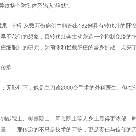
导致整个防御体系陷入“静默”。
成果：他们从数万份病例中精选出182例具有转移灶的肝
早于我们的想象，且转移灶会主动营造一个抑制免疫的“
《癌细胞》的研究，为预测和拦截肝癌的全身扩散，点亮
与传承
；无影灯下，他是主刀逾2000台手术的外科医生。但
汤钊猷院士、樊嘉院士、周俭院士等人身上显得更浓郁。
力量——那传递的不只是技术的守护，更是责任与信任的