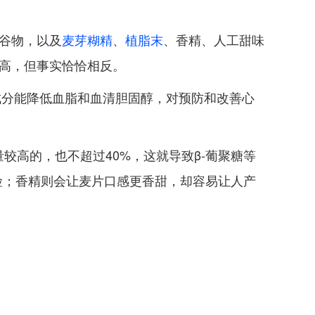
他谷物，以及
麦芽糊精
、
植脂末
、香精、人工甜味
更高，但事实恰恰相反。
成分能降低血脂和血清胆固醇，对预防和改善心
。
较高的，也不超过40%，这就导致β-葡聚糖等
险；香精则会让麦片口感更香甜，却容易让人产