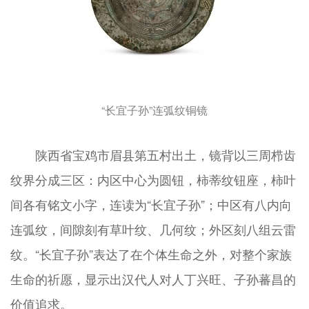
“长宜子孙”连弧纹铜镜
陕西省宝鸡市眉县第五村出土，镜背以三周栉齿
纹界分成三区：内区中心为圆钮，柿蒂纹钮座，柿叶
间各有铭文小字，连读为“长宜子孙”；中区有八内向
连弧纹，间隙刻有草叶纹、几何纹；外区刻八组云雷
纹。“长宜子孙”表达了在个体生命之外，对整个家族
生命的祈愿，显示出汉代人对人丁兴旺、子孙蕃昌的
价值追求。