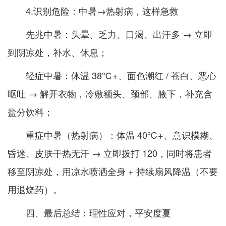
4.识别危险：中暑→热射病，这样急救
先兆中暑：头晕、乏力、口渴、出汗多 → 立即
到阴凉处，补水、休息；
轻症中暑：体温 38℃+、面色潮红 / 苍白、恶心
呕吐 → 解开衣物，冷敷额头、颈部、腋下，补充含
盐分饮料；
重症中暑（热射病）：体温 40℃+、意识模糊、
昏迷、皮肤干热无汗 → 立即拨打 120，同时将患者
移至阴凉处，用凉水喷洒全身 + 持续扇风降温（不要
用退烧药）。
四、最后总结：理性应对，平安度夏