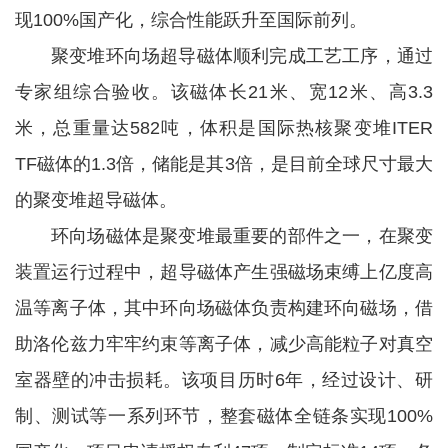
现100%国产化，综合性能跃升至国际前列。
聚变堆环向场超导磁体顺利完成工艺工序，通过
专家组综合验收。该磁体长21米、宽12米、高3.3
米，总重量达582吨，体积是国际热核聚变堆ITER
TF磁体的1.3倍，储能是其3倍，是目前全球尺寸最大
的聚变堆超导磁体。
环向场磁体是聚变堆最重要的部件之一，在聚变
装置运行过程中，超导磁体产生强磁场束缚上亿度高
温等离子体，其中环向场磁体负责构建环向磁场，借
助洛伦兹力牢牢约束等离子体，减少高能粒子对真空
室器壁的冲击损耗。该项目历时6年，经过设计、研
制、测试等一系列环节，整套磁体全链条实现100%