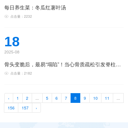
每日养生菜：冬瓜红薯叶汤
点击量：2232
18
2025-08
骨头变脆后，最易“塌陷”！当心骨质疏松引发脊柱压缩性骨折
点击量：2182
‹
1
2
...
5
6
7
8
9
10
11
...
156
157
›